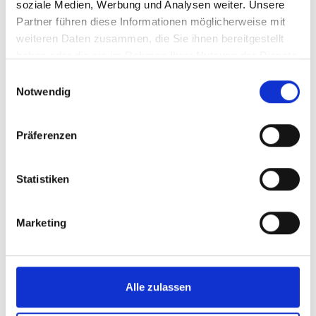
Sonstiges Rechtsgebiet
soziale Medien, Werbung und Analysen weiter. Unsere
Partner führen diese Informationen möglicherweise mit
Diese Auswahl in der Kombination ist ungültig.
weiteren Daten zusammen, die Sie ihnen bereitgestellt
haben oder die sie im Rahmen Ihrer Nutzung der Dienste
gesammelt haben.
< Zurück
Weiter >
Einwilligungsauswahl
Notwendig
Geben Sie uns noch Informationen zu Anzahl, Abholort
und Zustellungsort(e):
Anzahl Zustellungen
Präferenzen
Statistiken
Marketing
Alle zulassen