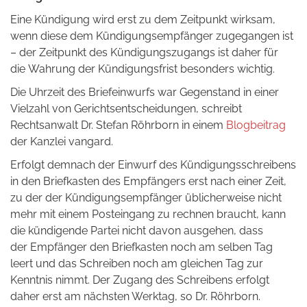
Eine Kündigung wird erst zu dem Zeitpunkt wirksam,
wenn diese dem Kündigungsempfänger zugegangen ist
– der Zeitpunkt des Kündigungszugangs ist daher für
die Wahrung der Kündigungsfrist besonders wichtig.
Die Uhr­zeit des Brief­ein­wurfs war Gegenstand in einer
Viel­zahl von Ge­richts­ent­schei­dun­gen, schreibt
Rechtsanwalt Dr. Stefan Röhrborn in einem
Blogbeitrag
der Kanzlei vangard.
Er­folgt demnach der Ein­wurf des Kün­di­gungs­schrei­bens
in den Brief­kas­ten des Emp­fän­gers erst nach einer Zeit,
zu der der Kündigungsempfänger üb­li­cher­wei­se nicht
mehr mit einem Post­ein­gang zu rech­nen braucht, kann
die kündigende Partei nicht davon aus­ge­hen, dass
der Empfänger den Brief­kas­ten noch am sel­ben Tag
leert und das Schrei­ben noch am gleichen Tag zur
Kennt­nis nimmt. Der Zu­gang des Schrei­bens er­folgt
daher erst am nächs­ten Werk­tag, so Dr. Röhrborn.