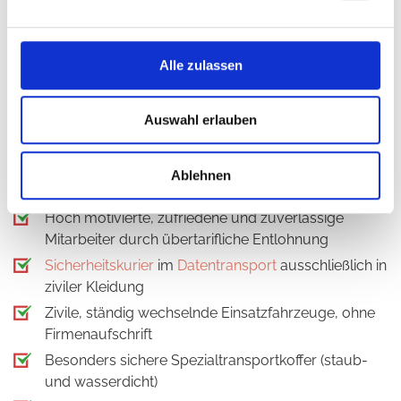
Zugelassenes Sicherheitsunternehmen nach § 34a
GewO
Prozesse zertifiziert nach ISO 9001:2015
Alle zulassen
Spezialisierung auf
Sicherheitstransporte
und
Datentransporte
Auswahl erlauben
Logistik und Sicherheit im Rechenzentrums-Umzug
aus einer kompetenten Hand
Geschultes Sicherheitspersonal (überprüft), nach
Ablehnen
DSGVO verpflichtet
Hoch motivierte, zufriedene und zuverlässige
Mitarbeiter durch übertarifliche Entlohnung
Sicherheitskurier
im
Datentransport
ausschließlich in
ziviler Kleidung
Zivile, ständig wechselnde Einsatzfahrzeuge, ohne
Firmenaufschrift
Besonders sichere Spezialtransportkoffer (staub-
und wasserdicht)