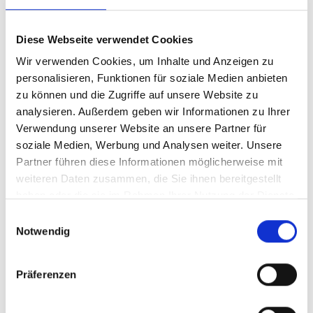
können, kann eine Schutzbehauptung des
Kündigungsempfängers, ein
Kündigungsschreiben nie erhalten zu haben, nicht
Diese Webseite verwendet Cookies
widerlegt werden.
Wir verwenden Cookies, um Inhalte und Anzeigen zu
Das Versenden von Kündigungserklärungen auf
personalisieren, Funktionen für soziale Medien anbieten
dem herkömmlichen Postweg ist ungeeignet und
zu können und die Zugriffe auf unsere Website zu
birgt erhebliche Risiken.
analysieren. Außerdem geben wir Informationen zu Ihrer
Die Wahl eines Botendienstes oder eines
Verwendung unserer Website an unsere Partner für
Kurierdienstes sollte sorgfältig getroffen werden,
soziale Medien, Werbung und Analysen weiter. Unsere
da die Qualität des Zustellungsprozesses von
Partner führen diese Informationen möglicherweise mit
erheblicher Bedeutung für die Rechtswirksamkeit
weiteren Daten zusammen, die Sie ihnen bereitgestellt
des Zugangs der Kündigungserklärung und
haben oder die sie im Rahmen Ihrer Nutzung der Dienste
damit für die Wirksamkeit der Kündigung selbst
gesammelt haben.
Einwilligungsauswahl
ist.
Notwendig
Über Botenzustellung.Legal und SecuTrans
Präferenzen
Botenzustellung.Legal
ist ein spezialisiertes